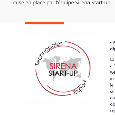
mise en place par l’équipe Sirena Start-up.
• 
di
La
a 
we
in
le
sé
qu
ob
re