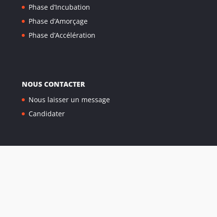
Phase d’Incubation
Phase d’Amorçage
Phase d’Accélération
NOUS CONTACTER
Nous laisser un message
Candidater
Mentions légales
|
Appels d'offres
© 2025
TECHNOWEST - Creation site web EEnov agence web