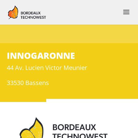
INNOGARONNE
44 Av. Lucien Victor Meunier
33530 Bassens